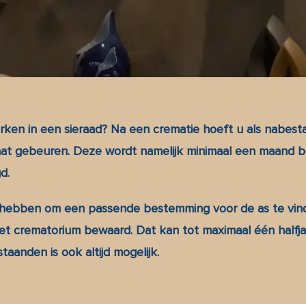
rken in een sieraad? Na een crematie hoeft u als nabes
 gaat gebeuren. Deze wordt namelijk minimaal een maand 
d.
 hebben om een passende bestemming voor de as te vin
et crematorium bewaard. Dat kan tot maximaal één halfja
aanden is ook altijd mogelijk.