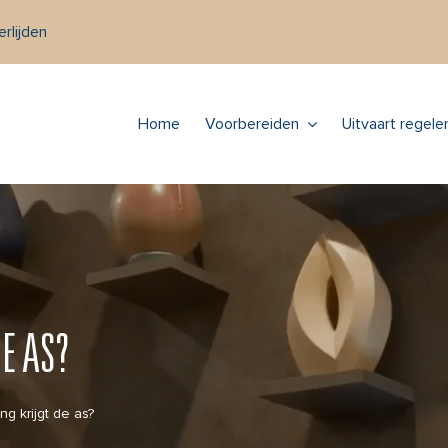
rlijden
Home
Voorbereiden
Uitvaart regele
E AS?
g krijgt de as?