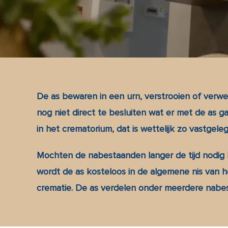
De as bewaren in een urn, verstrooien of verwe
nog niet direct te besluiten wat er met de as
in het crematorium, dat is wettelijk zo vastgeleg
Mochten de nabestaanden langer de tijd nodig
wordt de as kosteloos in de algemene nis van h
crematie. De as verdelen onder meerdere nabest