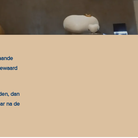
taande
bewaard
den, dan
ar na de