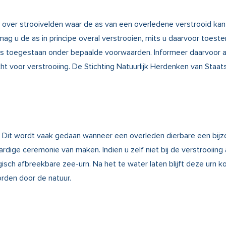
ver strooivelden waar de as van een overledene verstrooid kan 
 mag u de as in principe overal verstrooien, mits u daarvoor to
n is toegestaan onder bepaalde voorwaarden. Informeer daarvoor al
icht voor verstrooiing. De Stichting Natuurlijk Herdenken van Sta
ee. Dit wordt vaak gedaan wanneer een overleden dierbare een bijzo
ge ceremonie van maken. Indien u zelf niet bij de verstrooiing aa
isch afbreekbare zee-urn. Na het te water laten blijft deze urn 
orden door de natuur.