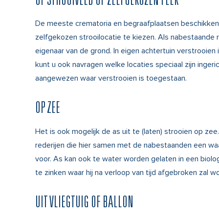
OP STROOIVELD OF ZELFGEKOZEN PLEK
De meeste crematoria en begraafplaatsen beschikken o
zelfgekozen strooilocatie te kiezen. Als nabestaande
eigenaar van de grond. In eigen achtertuin verstrooie
kunt u ook navragen welke locaties speciaal zijn inger
aangewezen waar verstrooien is toegestaan.
OP ZEE
Het is ook mogelijk de as uit te (laten) strooien op z
rederijen die hier samen met de nabestaanden een waardi
voor. As kan ook te water worden gelaten in een biolog
te zinken waar hij na verloop van tijd afgebroken zal w
UIT VLIEGTUIG OF BALLON