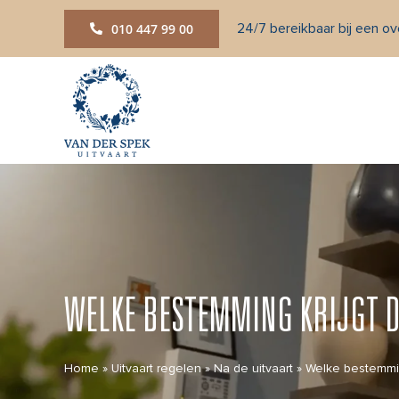
Ga
24/7 bereikbaar bij een ove
010 447 99 00
naar
inhoud
WELKE BESTEMMING KRIJGT D
Home
»
Uitvaart regelen
»
Na de uitvaart
»
Welke bestemmin