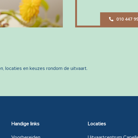
010 447 9
en, locaties en keuzes rondom de uitvaart.
Handige links
Locaties
Voorbereiden
Uitvaartcentrum Capelle