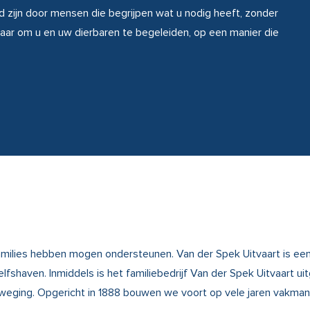
d zijn door mensen die begrijpen wat u nodig heeft, zonder
klaar om u en uw dierbaren te begeleiden, op een manier die
 families hebben mogen ondersteunen. Van der Spek Uitvaart is ee
lfshaven. Inmiddels is het familiebedrijf Van der Spek Uitvaart 
beweging. Opgericht in 1888 bouwen we voort op vele jaren vakmans