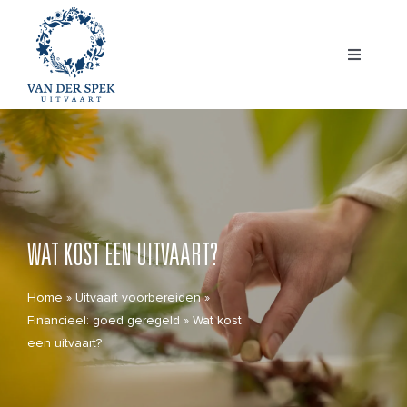
Ga
naar
inhoud
Toggle
Navigatio
Home
Voorbereiden
WAT KOST EEN UITVAART?
Uitvaart regelen
Home
»
Uitvaart voorbereiden
»
Wat kost een uitvaart?
Financieel: goed geregeld
»
Wat kost
een uitvaart?
Bezoeken