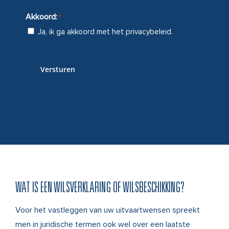
Akkoord:
*
Ja, ik ga akkoord met het
privacybeleid
.
Versturen
WAT IS EEN WILSVERKLARING OF WILSBESCHIKKING?
Voor het vastleggen van uw uitvaartwensen spreekt
men in juridische termen ook wel over een laatste