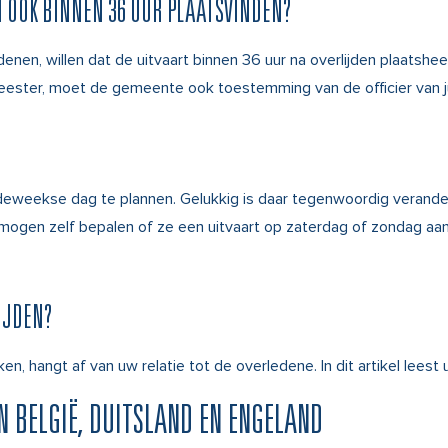
N OOK BINNEN 36 UUR PLAATSVINDEN?
denen, willen dat de uitvaart binnen 36 uur na overlijden plaatsh
ter, moet de gemeente ook toestemming van de officier van just
rdeweekse dag te plannen. Gelukkig is daar tegenwoordig verander
mogen zelf bepalen of ze een uitvaart op zaterdag of zondag aan
IJDEN?
ken, hangt af van uw relatie tot de overledene.
In dit artikel leest
N BELGIË, DUITSLAND EN ENGELAND