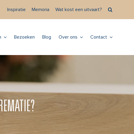
Inspiratie
Memoria
Wat kost een uitvaart?
n
Bezoeken
Blog
Over ons
Contact
CREMATIE?