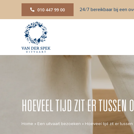
Ga
24/7 bereikbaar bij een ove
010 447 99 00
naar
inhoud
HOEVEEL TIJD ZIT ER TUSSEN
Home
»
Een uitvaart bezoeken
»
Hoeveel tijd zit er tussen