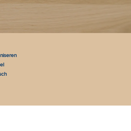
aniseren
el
sch