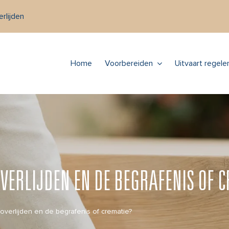
rlijden
Home
Voorbereiden
Uitvaart regele
 OVERLIJDEN EN DE BEGRAFENIS OF 
 overlijden en de begrafenis of crematie?